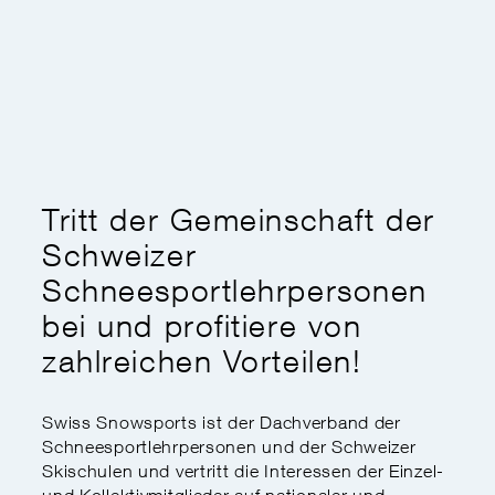
Kaderausbildung
Swiss Snowsports Forum
Ethik
Expert:innenkurs
Sports School Management
Swiss Snow Happening
Disabled Snowsports
Regionale Meisterschaften
Finanzielle Unterstützung
my.snowsports.ch
Internationale Einstufung
Nachteilsausgleich
Risikoaktivitätengesetz
Tritt der Gemeinschaft der
Schweizer
Schneesportlehrpersonen
bei und profitiere von
zahlreichen Vorteilen!
Swiss Snowsports ist der Dachverband der
Schneesportlehrpersonen und der Schweizer
Skischulen und vertritt die Interessen der Einzel-
und Kollektivmitglieder auf nationaler und