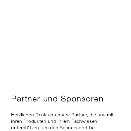
Kaderausbildung
Swiss Snowsports Forum
Ethik
Expert:innenkurs
Sports School Management
Swiss Snow Happening
Disabled Snowsports
Regionale Meisterschaften
Finanzielle Unterstützung
my.snowsports.ch
Internationale Einstufung
Nachteilsausgleich
Risikoaktivitätengesetz
Partner und Sponsoren
Herzlichen Dank an unsere Partner, die uns mit
ihren Produkten und ihrem Fachwissen
unterstützen, um den Schneesport bei