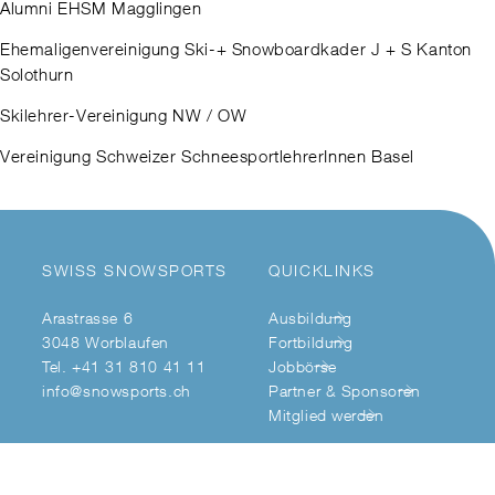
Alumni EHSM Magglingen
Ehemaligenvereinigung Ski-+ Snowboardkader J + S Kanton
Solothurn
Skilehrer-Vereinigung NW / OW
Vereinigung Schweizer SchneesportlehrerInnen Basel
SWISS SNOWSPORTS
QUICKLINKS
Arastrasse 6
Ausbildung
3048 Worblaufen
Fortbildung
Tel. +41 31 810 41 11
Jobbörse
info@snowsports.ch
Partner & Sponsoren
Mitglied werden
SOCIAL MEDIA