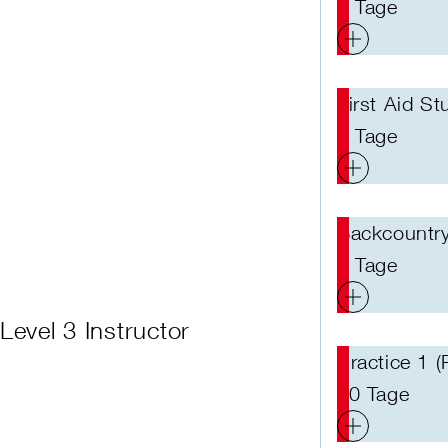
1 Tage
First Aid St
3 Tage
Backcountry
6 Tage
Level 3 Instructor
Practice 1 (
40 Tage