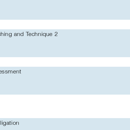
ching and Technique 2
sessment
igation