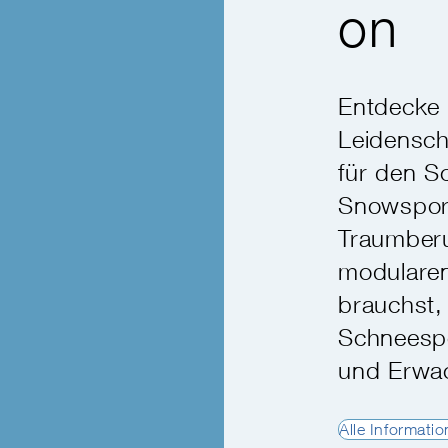
on
Entdecke 
Leidensch
für den S
Snowsport
Traumber
modularen
brauchst,
Schneespo
und Erwac
Alle Informati