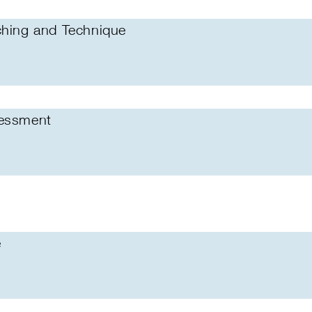
ching and Technique
sessment
e