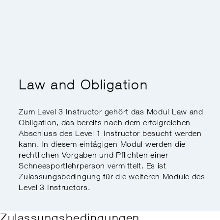
Kaderausbildung
Swiss Snowsports Forum
Ethik
Expert:innenkurs
Sports School Management
Swiss Snow Happening
Disabled Snowsports
Regionale Meisterschaften
Finanzielle Unterstützung
my.snowsports.ch
Internationale Einstufung
Nachteilsausgleich
Law and Obligation
Risikoaktivitätengesetz
Zum Level 3 Instructor gehört das Modul Law and
Obligation, das bereits nach dem erfolgreichen
Abschluss des Level 1 Instructor besucht werden
kann. In diesem eintägigen Modul werden die
rechtlichen Vorgaben und Pflichten einer
Schneesportlehrperson vermittelt. Es ist
Zulassungsbedingung für die weiteren Module des
Level 3 Instructors.
Zulassungsbedingungen