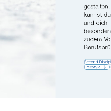
gestalten
kannst du
und dich i
besonders
zudem Vor
Berufspr
Second Discipl
Freestyle