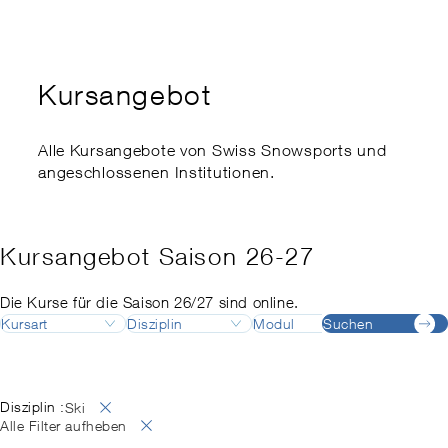
Kaderausbildung
Swiss Snowsports Forum
Ethik
Expert:innenkurs
Sports School Management
Swiss Snow Happening
Disabled Snowsports
Regionale Meisterschaften
Kursangebot
Finanzielle Unterstützung
my.snowsports.ch
Internationale Einstufung
Nachteilsausgleich
Alle Kursangebote von Swiss Snowsports und
angeschlossenen Institutionen.
Risikoaktivitätengesetz
Kursangebot Saison 26-27
Die Kurse für die Saison 26/27 sind online.
Kursart
Disziplin
Modul
Suchen
Destinatio
Ausbildung
Ski
Ausbildungsleiter:in
Adelboden
August
Deutsch
Fortbildung
Snowboard
Ausbildungsleiter:in
Airolo
September
Französisch
Langlauf
Backcountry
Alpes vaudoises
Oktober
Englisch
Disziplin :
Ski
Telemark
Backcountry Basic Instructor
Andermatt
November
Italienisch
Alle Filter aufheben
SNOW
Berufsprüfung
Arosa
Dezember