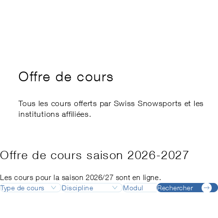
Offre de cours
Tous les cours offerts par Swiss Snowsports et les
institutions affiliées.
Offre de cours saison 2026-2027
Les cours pour la saison 2026/27 sont en ligne.
Type de cours
Discipline
Modul
Rechercher
Destinatio
Formation
Ski
Responsable de formation
Adelboden
Août
Allemand