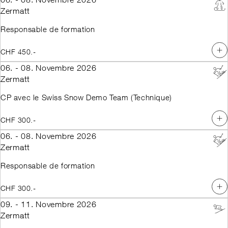
Level 3 Teaching and Technique
Toggenburg
Zermatt
Level 3 Teaching and Technique
Täsch
+ Assessment
Ulrichen
Responsable de formation
Tourism Marketing + Nature
Unterbäch
and Environment
Vail - USA
Preperation Level 2 & 3
Verbier
CHF 450.-
Preparation Level 2 & 3
Vercorin
(Women only)
Veysonnaz
06. - 08. Novembre 2026
Sports School Management
Villars
Zermatt
Module à choix Backcountry
Wengen
Specialist
Worblaufen
CP avec le Swiss Snow Demo Team (Technique)
Module à choix Freestyle
Zermatt
Module à choix Kids Specialist
Zinal
Module à choix Race
Zuoz
CHF 300.-
Répétition Backcountry Basic
Instructor
06. - 08. Novembre 2026
Répétition Backcountry Basic
Zermatt
Instructor Examen DVA
Responsable de formation
CHF 300.-
09. - 11. Novembre 2026
Zermatt