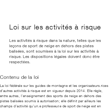
Formation des cadres
Swiss Snow Forum
Éthique
Cours d’expert.e
Swiss Snow Happening
Sports School Management
Championnats régionaux
Disabled Snowsports
my.snowsports.ch
Loi sur les activités à risque
Soutien financier
Equivalence internationale
Compensation des inégalités
Les activités à risque dans la nature, telles que les
leçons de sport de neige en dehors des pistes
Loi sur les activités à risque
balisées, sont soumises à la loi sur les activités à
risque. Les dispositions légales doivent donc être
respectées.
Contenu de la loi
La loi fédérale sur les guides de montagne et les organisateurs.rices
d’autres activités à risque est en vigueur depuis 2014. Elle règle,
entre autres, l’enseignement des sports de neige en dehors des
pistes balisées soumis à autorisation; elle définit par ailleurs les
champs d’activité qu’un.e professeur.e de sport de neige est en