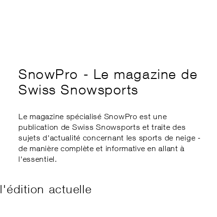
Formation des cadres
Swiss Snow Forum
Éthique
Cours d’expert.e
Swiss Snow Happening
Sports School Management
Championnats régionaux
Disabled Snowsports
my.snowsports.ch
Soutien financier
Equivalence internationale
SnowPro - Le magazine de
Compensation des inégalités
Swiss Snowsports
Loi sur les activités à risque
Le magazine spécialisé SnowPro est une
publication de Swiss Snowsports et traite des
sujets d'actualité concernant les sports de neige -
de manière complète et informative en allant à
l'essentiel.
l'édition actuelle