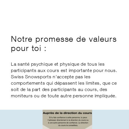
Formation des cadres
Swiss Snow Forum
Éthique
Cours d’expert.e
Swiss Snow Happening
Sports School Management
Championnats régionaux
Disabled Snowsports
my.snowsports.ch
Soutien financier
Notre promesse de valeurs
Equivalence internationale
pour toi :
Compensation des inégalités
Loi sur les activités à risque
La santé psychique et physique de tous les
participants aux cours est importante pour nous.
Swiss Snowsports n'accepte pas les
comportements qui dépassent les limites, que ce
soit de la part des participants au cours, des
moniteurs ou de toute autre personne impliquée.