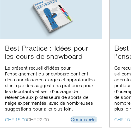
Ce
Ce
Best Practice : Idées pour
Best 
produit
produit
les cours de snowboard
l’ens
a
a
plusieurs
plusieur
variations.
variation
Le présent recueil d’idées pour
Ce recu
Les
Les
l’enseignement du snowboard contient
ski com
options
options
des connaissances larges et approfondies
approfo
peuvent
peuvent
ainsi que des suggestions pratiques pour
pratiqu
être
être
les débutants et sert d’ouvrage de
d’ouvra
choisies
choisies
référence aux professeurs de sports de
de spor
sur
sur
neige expérimentés, avec de nombreuses
nombreu
la
la
suggestions pour aller plus loin.
plus loi
page
page
du
du
Le
Le
Le
Le
Commander
CHF
15.00
CHF
22.00
CHF
15
produit
produit
prix
prix
prix
prix
initial
actuel
initial
actuel