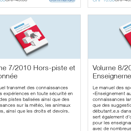
du
prix
prix
produit
initial
actuel
était :
est :
00.
00.
CHF 45.00.
CHF 10.00.
Ce
me 7/2010 Hors-piste et
Volume 8/2
produit
onnée
Enseigneme
a
s
plusieurs
s.
variations.
el transmet des connaissances
Le manuel des sp
Les
s expériences en toute sécurité en
«Enseignement au
options
des pistes balisées ainsi que des
connaissances lar
peuvent
sances sur la météo, les animaux
que des suggestio
être
, ainsi que les droits et devoirs.
débutant.e.s dans 
choisies
sert également d’
sur
pour les enseigna
la
avec de nombreus
page