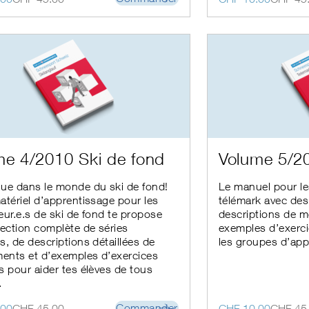
prix
prix
initial
actuel
était :
est :
00.
00.
CHF 45.00.
CHF 10.00.
Ce
me 4/2010 Ski de fond
Volume 5/2
produit
a
ue dans le monde du ski de fond!
Le manuel pour le
s
plusieurs
atériel d’apprentissage pour les
télémark avec des
s.
variations.
eur.e.s de ski de fond te propose
descriptions de 
Les
lection complète de séries
exemples d’exerci
options
s, de descriptions détaillées de
peuvent
les groupes d’app
être
nts et d’exemples d’exercices
choisies
s pour aider tes élèves de tous
sur
.
la
page
Le
Le
Commander
.00
CHF
45.00
CHF
10.00
CHF
45