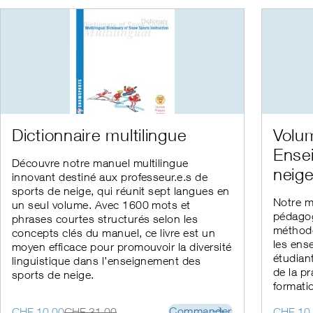
était :
est :
était :
est :
CHF 22.00.
CHF 15.00.
CHF 22.
CHF 15.
Ce
Dictionnaire multilingue
Volu
produit
Ense
a
Découvre notre manuel multilingue
plusieur
neig
innovant destiné aux professeur.e.s de
variation
sports de neige, qui réunit sept langues en
Les
Notre m
un seul volume. Avec 1600 mots et
options
pédagog
phrases courtes structurés selon les
peuvent
méthodo
être
concepts clés du manuel, ce livre est un
choisies
les ense
moyen efficace pour promouvoir la diversité
sur
étudiant
linguistique dans l’enseignement des
la
de la p
sports de neige.
page
formati
du
produit
Le
Le
Le
Le
Commander
CHF
10.00
CHF
31.00
CHF
10