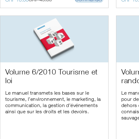
du
du
prix
prix
prix
prix
produit
produit
initial
actuel
initial
actuel
était :
est :
était :
est :
CHF 45.00.
CHF 10.00.
CHF 45.
CHF 10.
Ce
Ce
Volume 6/2010 Tourisme et
Volu
produit
produit
loi
rand
a
a
plusieurs
plusieur
variations.
variation
Le manuel transmets les bases sur le
Le manu
Les
Les
tourisme, l’environnement, le marketing, la
pour de
options
options
communication, la gestion d’événements
dehors 
peuvent
peuvent
ainsi que sur les droits et les devoirs.
connais
être
être
sauvages
choisies
choisies
sur
sur
la
la
page
page