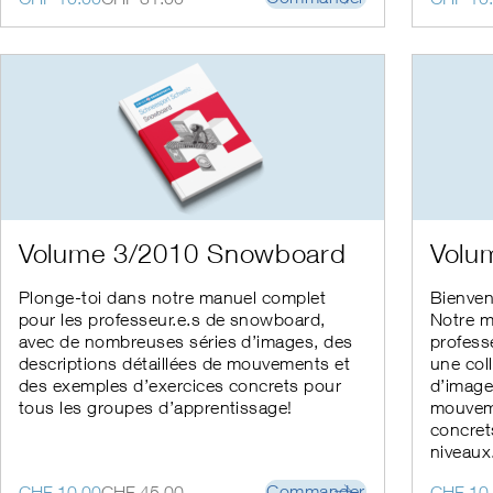
prix
prix
prix
prix
initial
actuel
initial
actuel
était :
est :
était :
est :
CHF 31.00.
CHF 10.00.
CHF 45.
CHF 10.
Ce
Ce
Volume 3/2010 Snowboard
Volu
produit
produit
a
a
Plonge-toi dans notre manuel complet
Bienven
plusieurs
plusieur
pour les professeur.e.s de snowboard,
Notre m
variations.
variation
avec de nombreuses séries d’images, des
profess
Les
Les
descriptions détaillées de mouvements et
une col
options
options
peuvent
des exemples d’exercices concrets pour
peuvent
d’image
être
être
tous les groupes d’apprentissage!
mouveme
choisies
choisies
concret
sur
sur
niveaux
la
la
page
page
Le
Le
Le
Le
Commander
CHF
10.00
CHF
45.00
CHF
10