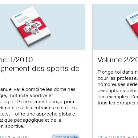
était :
est :
00.
00.
CHF 18.00.
CHF 15.00.
Ce
me 1/2010
Volume 2/2
produit
ignement des sports de
a
Plonge-toi dans 
s
plusieurs
e
pour les professeu
s.
variations.
nombreuses série
Les
anuel varié combine les domaines
descriptions déta
options
ie, motricité sportive et
peuvent
des exemples d’e
logie ! Spécialement conçu pour
être
tous les groupes 
ignant.e.s, les entraîneur.e.s et les
choisies
sur
.e.s, il offre une approche globale
la
ratique pédagogique et de la
page
on sportive.
du
produit
Le
Le
Commander
.00
CHF
45.00
CHF
10.00
CHF
45