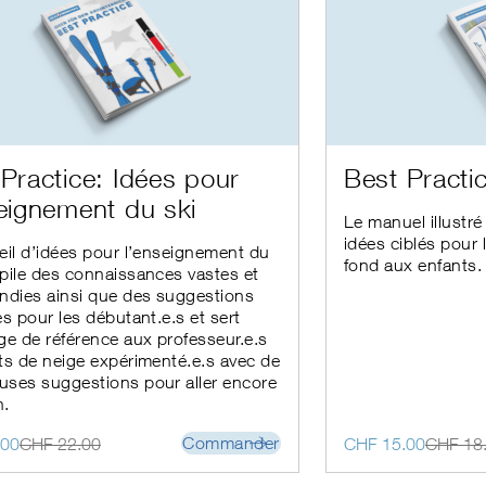
Ce
Practice: Idées pour
Best Practi
produit
eignement du ski
a
Le manuel illustré
s
plusieurs
idées ciblés pour
s.
variations.
eil d’idées pour l’enseignement du
fond aux enfants.
Les
pile des connaissances vastes et
options
ndies ainsi que des suggestions
peuvent
es pour les débutant.e.s et sert
être
ge de référence aux professeur.e.s
choisies
ts de neige expérimenté.e.s avec de
sur
ses suggestions pour aller encore
la
n.
page
du
Le
Le
Commander
.00
CHF
22.00
CHF
15.00
CHF
18
produit
prix
prix
initial
actuel