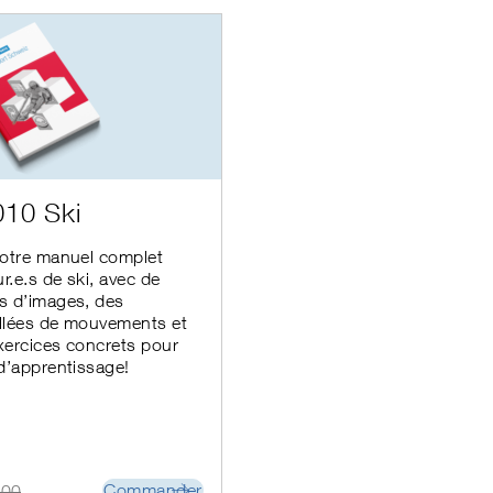
010 Ski
notre manuel complet
r.e.s de ski, avec de
s d’images, des
illées de mouvements et
xercices concrets pour
d’apprentissage!
Commander
.00