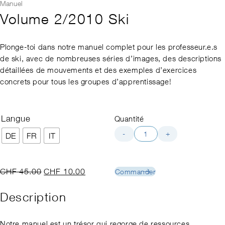
Manuel
Volume 2/2010 Ski
Plonge-toi dans notre manuel complet pour les professeur.e.s
de ski, avec de nombreuses séries d’images, des descriptions
détaillées de mouvements et des exemples d’exercices
concrets pour tous les groupes d’apprentissage!
Langue
Quantité
quantité
-
+
DE
FR
IT
de
Volume 2/2010
Ski
Le
Le
CHF
45.00
CHF
10.00
Commander
prix
prix
initial
actuel
Description
était :
est :
CHF 45.00.
CHF 10.00.
Notre manuel est un trésor qui regorge de ressources