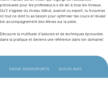
précieuses pour les professeur.e.s de ski à tous les niveaux.
Qu’il s’agisse du niveau début, avancé ou expert, tu trouveras
ici tout ce dont tu as besoin pour optimiser tes cours et réussir
ton accompagnement des élèves sur la piste.
Découvre la multitude d’astuces et de techniques éprouvées
dans la pratique et deviens une référence dans ton domaine!
SWISS SNOWSPORTS
QUICKLINKS
Arastrasse 6
Formation
3048 Worblaufen
Perfectionnement
Tel. +41 31 810 41 11
Jobs
info@snowsports.ch
Partenaires & sponsors
Devenir membre