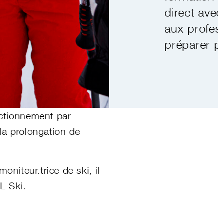
direct av
aux profe
préparer 
ctionnement par
la prolongation de
niteur.trice de ski, il
L Ski.