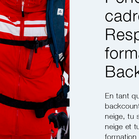
cadr
Res
form
Back
En tant q
backcount
neige, tu
neige et t
formation 