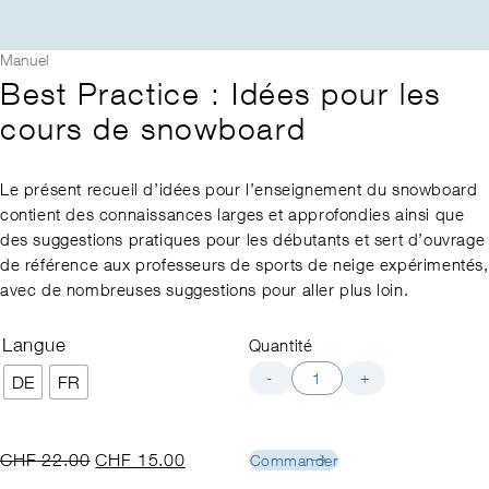
Manuel
Best Practice : Idées pour les
cours de snowboard
Le présent recueil d’idées pour l’enseignement du snowboard
contient des connaissances larges et approfondies ainsi que
des suggestions pratiques pour les débutants et sert d’ouvrage
de référence aux professeurs de sports de neige expérimentés,
avec de nombreuses suggestions pour aller plus loin.
Langue
Quantité
quantité
-
+
DE
FR
de
Best
Practice
Le
Le
CHF
22.00
CHF
15.00
Commander
:
prix
prix