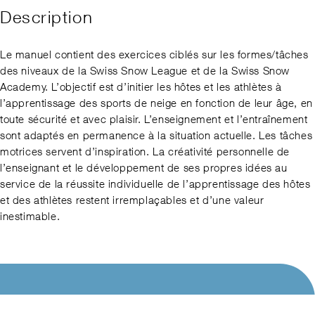
Idées
initial
actuel
Description
était :
est :
pour
CHF 22.00.
CHF 15.00.
les
cours
Le manuel contient des exercices ciblés sur les formes/tâches
de
des niveaux de la Swiss Snow League et de la Swiss Snow
snowboard
Academy. L’objectif est d’initier les hôtes et les athlètes à
l’apprentissage des sports de neige en fonction de leur âge, en
toute sécurité et avec plaisir. L’enseignement et l’entraînement
sont adaptés en permanence à la situation actuelle. Les tâches
motrices servent d’inspiration. La créativité personnelle de
l’enseignant et le développement de ses propres idées au
service de la réussite individuelle de l’apprentissage des hôtes
et des athlètes restent irremplaçables et d’une valeur
inestimable.
SWISS SNOWSPORTS
QUICKLINKS