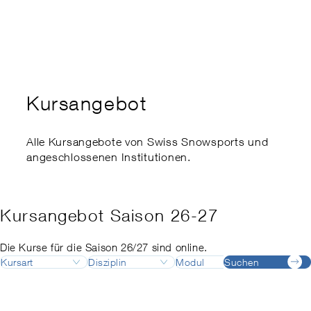
Kaderausbildung
Swiss Snowsports Forum
Ethik
Expert:innenkurs
Sports School Management
Swiss Snow Happening
Disabled Snowsports
Regionale Meisterschaften
Finanzielle Unterstützung
my.snowsports.ch
Internationale Einstufung
Kursangebot
Nachteilsausgleich
Risikoaktivitätengesetz
Alle Kursangebote von Swiss Snowsports und
angeschlossenen Institutionen.
Kursangebot Saison 26-27
Die Kurse für die Saison 26/27 sind online.
Kursart
Disziplin
Modul
Suchen
Destinatio
Ausbildung
Ski
Ausbildungsleiter:in
Adelboden
August
Deutsch
Fortbildung
Snowboard
Ausbildungsleiter:in
Airolo
September
Französisch