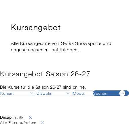
Kaderausbildung
Swiss Snowsports Forum
Ethik
Expert:innenkurs
Sports School Management
Swiss Snow Happening
Disabled Snowsports
Regionale Meisterschaften
Kursangebot
Finanzielle Unterstützung
my.snowsports.ch
Internationale Einstufung
Nachteilsausgleich
Alle Kursangebote von Swiss Snowsports und
angeschlossenen Institutionen.
Risikoaktivitätengesetz
Kursangebot Saison 26-27
Die Kurse für die Saison 26/27 sind online.
Kursart
Disziplin
Modul
Suchen
Destinatio
Ausbildung
Ski
Ausbildungsleiter:in
Adelboden
August
Deutsch
Fortbildung
Snowboard
Ausbildungsleiter:in
Airolo
September
Französisch
Langlauf
Backcountry
Alpes vaudoises
Oktober
Englisch
Disziplin :
Ski
Telemark
Backcountry Basic Instructor
Andermatt
November
Italienisch
Alle Filter aufheben
SNOW
Berufsprüfung
Arosa
Dezember