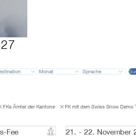
-27
estination
Monat
Sprache
Su
:in
Adelboden
August
Deutsch
r:in Backcountry
Airolo
September
Französisch
c Instructor
Alpes vaudoises
Oktober
Englisch
Andermatt
November
Italienisch
FKs Ämter der Kantone
FK mit dem Swiss Snow Demo T
s Snow Demo Team (Technik)
Arosa
Dezember
Bettmeralp
Januar
Celerina
Februar
p
Crans-Montana
März
s-Fee
21. - 22. November 
antone
Davos
April