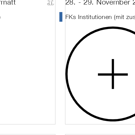
rmatt
28. - 29. November 
Verbier
Vercorin
Veysonnaz
)
FKs Institutionen (mit zu
Villars
Wengen
Worblaufen
Zermatt
Zinal
Zuoz