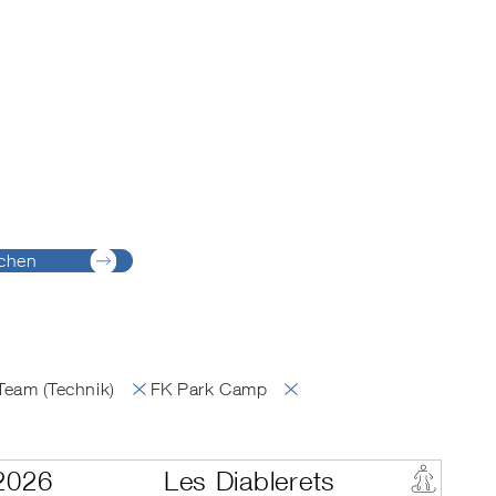
chen
eam (Technik)
FK Park Camp
2026
Les Diablerets