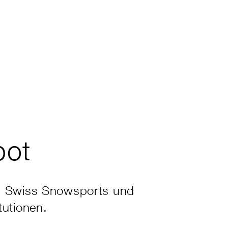
bot
n Swiss Snowsports und
tutionen.