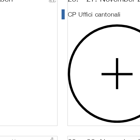
nt Wiederholung Unterrichten
Melchsee-Frutt
 and Technique
Nendaz
g and Technique + Assessment
Nottwil
CP Uffici cantonali
g + Nature and Environment
Oberiberg, Ibergeregg
 2 & 3
Online
l 2 & 3 (Women only)
Pontresina
Management
Préalpes Fribourgeoise
untry Specialist
Riederalp
tyle
Saanenland
pecialist
Saas-Fee
Savognin
kcountry Basic Instructor
Scuol
kcountry Basic Instructor LVS-Prüfung
Sedrun
Siders
Sierre
St. Moritz
Stoos
Suisse romande
Sörenberg
Thyon
Toggenburg
Täsch
Ulrichen
Unterbäch
Vail - USA