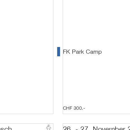
Davos Platz
Mai
rts
Disentis
Juni
Elm
Juli
(inkl. Kids)
Emmenbrücke
izenzschulleiter:in
Engelberg
 Verbandspräsidenten Kat.C-E & Nicht-Lizenzschulen
Fiesch
nerkennung
Flumserberg
st
Giswil-Mörlialp
eiter:in
Glacier 3000
on
Grimentz
FK Park Camp
Grindelwald
ructor
Hasliberg
lung Kids Technik
Hoch-Ybrig
lung Kids Unterrichten
Klewenalp
lung Technik
Klosters
lung Unterrichten
Laax
ent
Landquart / Davos
 and Technique 1
Lauchernalp
 and Technique 1 + 2
Lenk
 and Technique 1 + 2 + Assessment
Lenk im Simmental
 and Technique 1 Wiederholung
Lenzerheide
CHF 300.-
 and Technique 2
Les Crosets
 and Technique 2 + Assessment
Les Diablerets
ent
Leukerbad
ent Wiederholung Technik
Leysin
äsch
26. - 27. November 