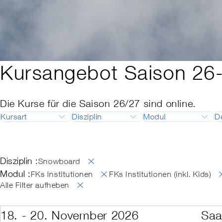
Kursangebot Saison 26
Die Kurse für die Saison 26/27 sind online.
Kursart
Disziplin
Modul
D
Ausbildung
Ski
Ausbildungsleiter
Fortbildung
Snowboard
Ausbildungsleite
Disziplin :
Langlauf
Backcountry Basi
Snowboard
Telemark
Berufsprüfung
Modul :
FKs Institutionen
FKs Institutionen (inkl. Kids)
SNOW
FK mit dem Swis
Alle Filter aufheben
FK Park Camp
FK Race
FK Technik Cam
18. - 20. November 2026
Saa
FKs Ämter der K