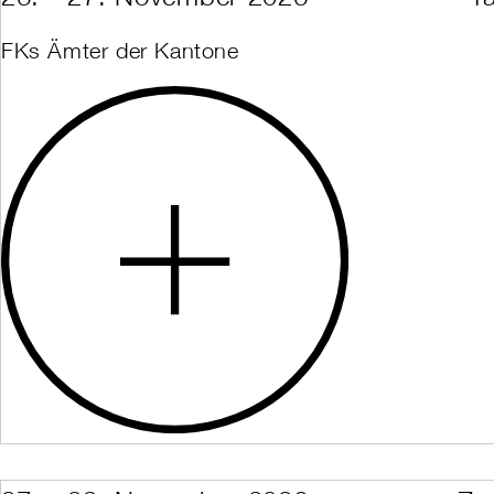
Level 3 Assessme
Level 3 Teaching
Level 3 Teachin
FKs Ämter der Kantone
Tourism Marketin
Preparation Level
Preparation Leve
Sports School 
Wahlmodul Backco
Wahlmodul Frees
Wahlmodul Kids S
Wahlmodul Race
Wiederholung Bac
Wiederholung Bac