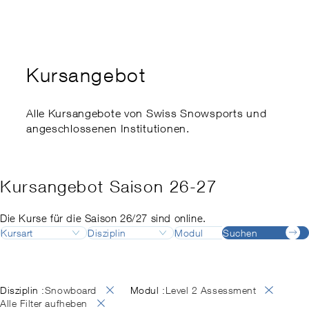
Kaderausbildung
Swiss Snowsports Forum
Ethik
Expert:innenkurs
Sports School Management
Swiss Snow Happening
Disabled Snowsports
Regionale Meisterschaften
Finanzielle Unterstützung
Kursangebot
my.snowsports.ch
Internationale Einstufung
Nachteilsausgleich
Alle Kursangebote von Swiss Snowsports und
Risikoaktivitätengesetz
angeschlossenen Institutionen.
Kursangebot Saison 26-27
Die Kurse für die Saison 26/27 sind online.
Kursart
Disziplin
Modul
Suchen
Destinatio
Ausbildung
Ski
Ausbildungsleiter:in
Adelboden
August
Deutsch
Fortbildung
Snowboard
Ausbildungsleiter:in
Airolo
September
Französisch
Langlauf
Backcountry
Alpes vaudoises
Oktober
Englisch
Disziplin :
Modul :
Snowboard
Level 2 Assessment
Telemark
Backcountry Basic Instructor
Andermatt
November
Italienisch
Alle Filter aufheben