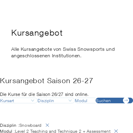
Kaderausbildung
Swiss Snowsports Forum
Ethik
Expert:innenkurs
Sports School Management
Swiss Snow Happening
Disabled Snowsports
Regionale Meisterschaften
Finanzielle Unterstützung
Kursangebot
my.snowsports.ch
Internationale Einstufung
Nachteilsausgleich
Alle Kursangebote von Swiss Snowsports und
Risikoaktivitätengesetz
angeschlossenen Institutionen.
Kursangebot Saison 26-27
Die Kurse für die Saison 26/27 sind online.
Kursart
Disziplin
Modul
Suchen
Destinatio
Ausbildung
Ski
Ausbildungsleiter:in
Adelboden
August
Deutsch
Fortbildung
Snowboard
Ausbildungsleiter:in
Airolo
September
Französisch
Langlauf
Backcountry
Alpes vaudoises
Oktober
Englisch
Disziplin :
Snowboard
Telemark
Backcountry Basic Instructor
Andermatt
November
Italienisch
Modul :
Level 2 Teaching and Technique 2 + Assessment