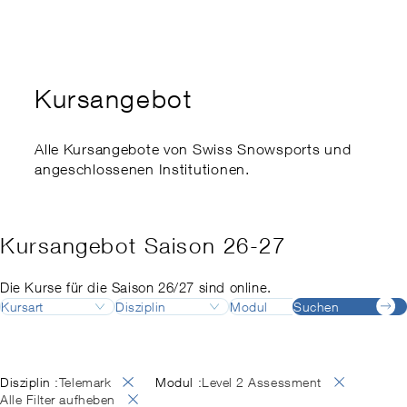
Kaderausbildung
Swiss Snowsports Forum
Ethik
Expert:innenkurs
Sports School Management
Swiss Snow Happening
Disabled Snowsports
Regionale Meisterschaften
Finanzielle Unterstützung
Kursangebot
my.snowsports.ch
Internationale Einstufung
Nachteilsausgleich
Alle Kursangebote von Swiss Snowsports und
Risikoaktivitätengesetz
angeschlossenen Institutionen.
Kursangebot Saison 26-27
Die Kurse für die Saison 26/27 sind online.
Kursart
Disziplin
Modul
Suchen
Destinatio
Ausbildung
Ski
Ausbildungsleiter:in
Adelboden
August
Deutsch
Fortbildung
Snowboard
Ausbildungsleiter:in
Airolo
September
Französisch
Langlauf
Backcountry
Alpes vaudoises
Oktober
Englisch
Disziplin :
Modul :
Telemark
Level 2 Assessment
Telemark
Backcountry Basic Instructor
Andermatt
November
Italienisch
Alle Filter aufheben