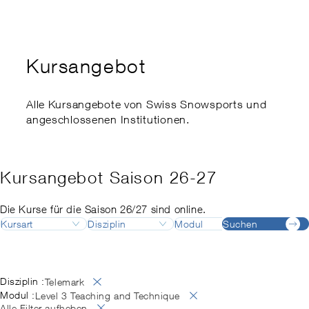
Kaderausbildung
Swiss Snowsports Forum
Ethik
Expert:innenkurs
Sports School Management
Swiss Snow Happening
Disabled Snowsports
Regionale Meisterschaften
Kursangebot
Finanzielle Unterstützung
my.snowsports.ch
Internationale Einstufung
Nachteilsausgleich
Alle Kursangebote von Swiss Snowsports und
Risikoaktivitätengesetz
angeschlossenen Institutionen.
Kursangebot Saison 26-27
Die Kurse für die Saison 26/27 sind online.
Kursart
Disziplin
Modul
Suchen
Destinatio
Ausbildung
Ski
Ausbildungsleiter:in
Adelboden
August
Deutsch
Fortbildung
Snowboard
Ausbildungsleiter:in
Airolo
September
Französisch
Langlauf
Backcountry
Alpes vaudoises
Oktober
Englisch
Disziplin :
Telemark
Telemark
Backcountry Basic Instructor
Andermatt
November
Italienisch
Modul :
Level 3 Teaching and Technique
SNOW
Berufsprüfung
Arosa
Dezember
Alle Filter aufheben