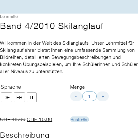
Lehrmittel
Band 4/2010 Skilanglauf
Willkommen in der Welt des Skilanglaufs! Unser Lehrmittel für
Skilanglauflehrer bietet Ihnen eine umfassende Sammlung von
Bildreihen, detaillierten Bewegungsbeschreibungen und
konkreten Übungsbeispielen, um Ihre Schülerinnen und Schüle
aller Niveaus zu unterstützen.
Sprache
Menge
Band
-
+
DE
FR
IT
4/2010
Skilanglauf
Menge
Ursprünglicher
Aktueller
CHF
45.00
CHF
10.00
Bestellen
Preis
Preis
war:
ist:
Beschreibung
CHF 45.00
CHF 10.00.