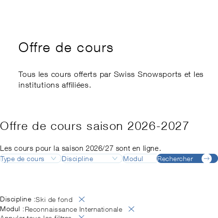
Formation des cadres
Swiss Snow Forum
Éthique
Cours d’expert.e
Swiss Snow Happening
Sports School Management
Championnats régionaux
Disabled Snowsports
Offre de cours
my.snowsports.ch
Soutien financier
Equivalence internationale
Tous les cours offerts par Swiss Snowsports et les
Compensation des inégalités
institutions affiliées.
Loi sur les activités à risque
Offre de cours saison 2026-2027
Les cours pour la saison 2026/27 sont en ligne.
Type de cours
Discipline
Modul
Rechercher
Destinatio
Formation
Ski
Responsable de formation
Adelboden
Août
Allemand
Perfectionnement
Snowboard
Responsable de formation
Airolo
Septembre
Français
Ski de fond
Backcountry
Alpes vaudoises
Octobre
Anglais
Discipline :
Ski de fond
Télémark
Backcountry Basic Instructor
Andermatt
Novembre
Italien
Modul :
Reconnaissance Internationale
SNOW
Examen professionnel fédéral
Arosa
Décembre
Annuler tous les filtres