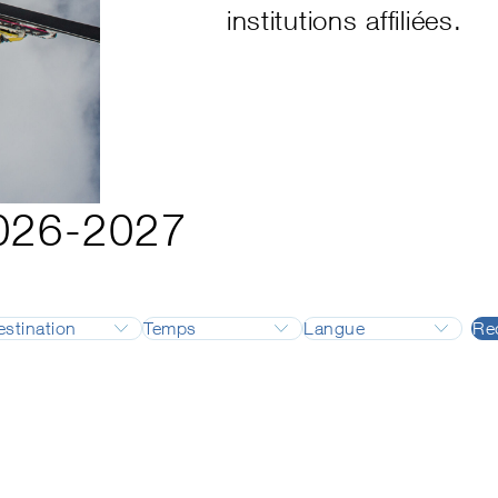
institutions affiliées.
2026-2027
estination
Temps
Langue
Re
formation
Adelboden
Août
Allemand
formation Backcountry
Airolo
Septembre
Français
c Instructor
Alpes vaudoises
Octobre
Anglais
nnel fédéral
Andermatt
Novembre
Italien
s Snow Demo Team (Technique)
Arosa
Décembre
Bettmeralp
Janvier