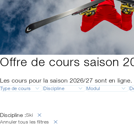
Offre de cours saison 
Les cours pour la saison 2026/27 sont en ligne.
Type de cours
Discipline
Modul
D
Formation
Ski
Responsable de 
Perfectionnement
Snowboard
Responsable de 
Discipline :
Ski de fond
Backcountry Basi
Ski
Télémark
Examen professio
Annuler tous les filtres
SNOW
CP avec le Swis
CP Park Camp