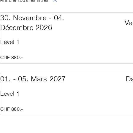
Annuler tous les filtres
SNOW
CP avec le Swis
CP Park Camp
CP Race
30. Novembre - 04.
CP Technik Cam
Ve
CP services can
Décembre 2026
CP Backcountry
CP Disabled Spo
Level 1
CP Institutions
CP institutions (
Cours d'automne /
CHF 880.-
Cours d'automne /
Reconnaissance I
ISIA-Technical-Te
Responsable de f
01. - 05. Mars 2027
D
Law and Obligati
Level 1
Level 1 Kids Inst
Level 1
Level 1 Répétitio
Level 1 Répétiti
Level 1 Répétitio
CHF 880.-
Level 1 Répétiti
Level 2 Assessm
Level 2 Teaching
Level 2 Teaching
Level 2 Teaching