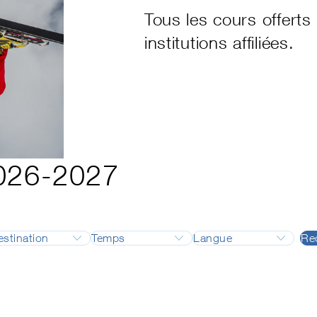
Tous les cours offert
institutions affiliées.
2026-2027
estination
Temps
Langue
Re
formation
Adelboden
Août
Allemand
formation Backcountry
Airolo
Septembre
Français
c Instructor
Alpes vaudoises
Octobre
Anglais
nnel fédéral
Andermatt
Novembre
Italien