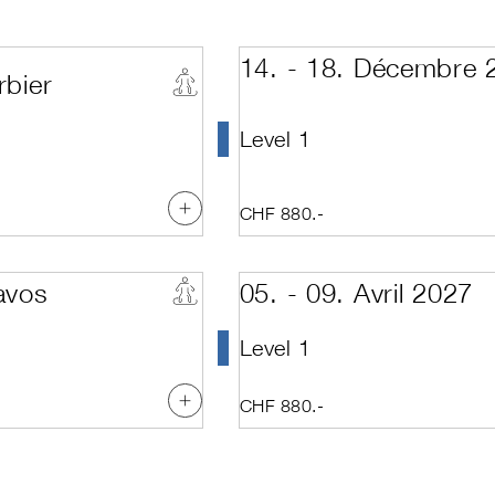
s Snow Demo Team (Technique)
Arosa
Décembre
Bettmeralp
Janvier
Celerina
Février
14. - 18. Décembre 
p
Crans-Montana
Mars
rbier
tonaux
Davos
Avril
Davos Platz
Mai
rts
Disentis
Juin
Level 1
Elm
Juillet
avec classe kids supplémentaire)
Emmenbrücke
 AD: Directeurs d'écoles détentrices d'une licence
Engelberg
 AD: Présidents (Cat. C-E) & directuers d'une école non-licence
Fiesch
CHF 880.-
nternationale
Flumserberg
st
Giswil-Mörlialp
ormation Kids
Glacier 3000
avos
05. - 09. Avril 2027
on
Grimentz
Grindelwald
ructor
Hasliberg
Level 1
n Kids Technique
Hoch-Ybrig
on Kids Enseignement
Klewenalp
n Technique
Klosters
CHF 880.-
on Enseignement
Laax
ent
Landquart / Davos
 and Technique 1
Lauchernalp
 and Technique 1 + 2
Lenk
 and Technique 1 + 2 + Assessment
Lenk im Simmental