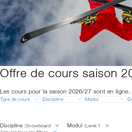
Offre de cours saison 
Les cours pour la saison 2026/27 sont en ligne.
Type de cours
Discipline
Modul
D
Formation
Ski
Responsable de 
Perfectionnement
Snowboard
Responsable de 
Discipline :
Modul :
Ski de fond
Backcountry Basi
Snowboard
Level 1
Télémark
Examen professio