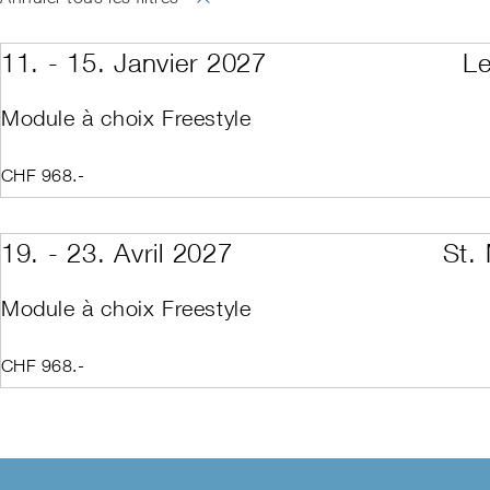
SNOW
CP avec le Swis
CP Park Camp
CP Race
11. - 15. Janvier 2027
Le
CP Technik Cam
CP services can
CP Backcountry
Module à choix Freestyle
CP Disabled Spo
CP Institutions
CP institutions (
CHF 968.-
Cours d'automne /
Cours d'automne /
Reconnaissance I
ISIA-Technical-Te
19. - 23. Avril 2027
St. 
Responsable de f
Law and Obligati
Module à choix Freestyle
Level 1
Level 1 Kids Inst
Level 1 Répétitio
CHF 968.-
Level 1 Répétiti
Level 1 Répétitio
Level 1 Répétiti
Level 2 Assessm
Level 2 Teaching
Level 2 Teaching
Level 2 Teaching