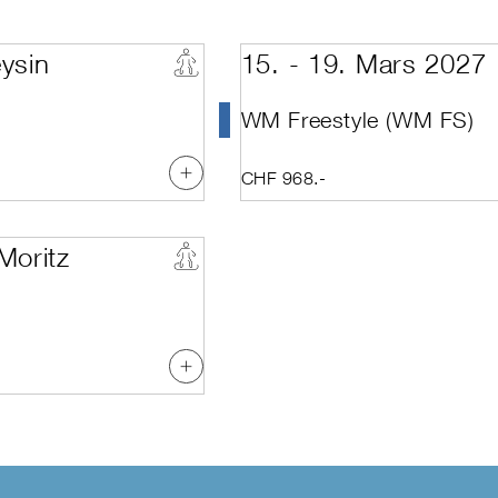
s Snow Demo Team (Technique)
Arosa
Décembre
Bettmeralp
Janvier
Celerina
Février
ysin
15. - 19. Mars 2027
p
Crans-Montana
Mars
tonaux
Davos
Avril
Davos Platz
Mai
WM Freestyle (WM FS)
rts
Disentis
Juin
Elm
Juillet
avec classe kids supplémentaire)
Emmenbrücke
CHF 968.-
 AD: Directeurs d'écoles détentrices d'une licence
Engelberg
 AD: Présidents (Cat. C-E) & directuers d'une école non-licence
Fiesch
nternationale
Flumserberg
st
Giswil-Mörlialp
Moritz
ormation Kids
Glacier 3000
on
Grimentz
Grindelwald
ructor
Hasliberg
n Kids Technique
Hoch-Ybrig
on Kids Enseignement
Klewenalp
n Technique
Klosters
on Enseignement
Laax
ent
Landquart / Davos
 and Technique 1
Lauchernalp
 and Technique 1 + 2
Lenk
 and Technique 1 + 2 + Assessment
Lenk im Simmental