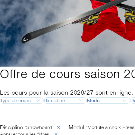
Offre de cours saison 
Les cours pour la saison 2026/27 sont en ligne.
Type de cours
Discipline
Modul
D
Formation
Ski
Responsable de 
Perfectionnement
Snowboard
Responsable de 
Discipline :
Modul :
Ski de fond
Backcountry Basi
Snowboard
Module à choix Frees
Télémark
Examen professio
Annuler tous les filtres