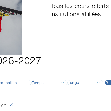
Tous les cours offert
institutions affiliées.
2026-2027
estination
Temps
Langue
Re
formation
Adelboden
Août
Allemand
formation Backcountry
Airolo
Septembre
Français
c Instructor
Alpes vaudoises
Octobre
Anglais
tyle
nnel fédéral
Andermatt
Novembre
Italien