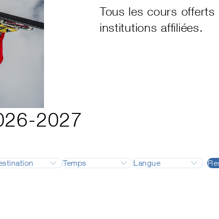
Tous les cours offert
institutions affiliées.
2026-2027
estination
Temps
Langue
Re
formation
Adelboden
Août
Allemand
formation Backcountry
Airolo
Septembre
Français
c Instructor
Alpes vaudoises
Octobre
Anglais
nnel fédéral
Andermatt
Novembre
Italien