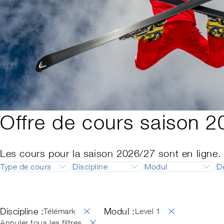
Offre de cours saison 
Les cours pour la saison 2026/27 sont en ligne.
Type de cours
Discipline
Modul
D
Formation
Ski
Responsable de 
Perfectionnement
Snowboard
Responsable de 
Discipline :
Modul :
Ski de fond
Backcountry Basi
Télémark
Level 1
Télémark
Examen professio
Annuler tous les filtres