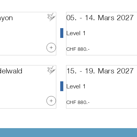
s Snow Demo Team (Technique)
Arosa
Décembre
Bettmeralp
Janvier
Celerina
Février
hyon
05. - 14. Mars 2027
p
Crans-Montana
Mars
tonaux
Davos
Avril
Davos Platz
Mai
Level 1
rts
Disentis
Juin
Elm
Juillet
avec classe kids supplémentaire)
Emmenbrücke
CHF 880.-
 AD: Directeurs d'écoles détentrices d'une licence
Engelberg
 AD: Présidents (Cat. C-E) & directuers d'une école non-licence
Fiesch
nternationale
Flumserberg
st
Giswil-Mörlialp
delwald
15. - 19. Mars 2027
ormation Kids
Glacier 3000
on
Grimentz
Level 1
Grindelwald
ructor
Hasliberg
n Kids Technique
Hoch-Ybrig
on Kids Enseignement
Klewenalp
CHF 880.-
n Technique
Klosters
on Enseignement
Laax
ent
Landquart / Davos
 and Technique 1
Lauchernalp
 and Technique 1 + 2
Lenk
 and Technique 1 + 2 + Assessment
Lenk im Simmental