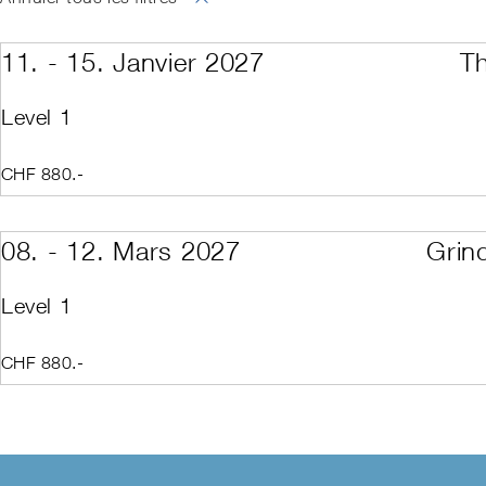
SNOW
CP avec le Swis
CP Park Camp
CP Race
11. - 15. Janvier 2027
T
CP Technik Cam
CP services can
CP Backcountry
Level 1
CP Disabled Spo
CP Institutions
CP institutions (
CHF 880.-
Cours d'automne /
Cours d'automne /
Reconnaissance I
ISIA-Technical-Te
08. - 12. Mars 2027
Grin
Responsable de f
Law and Obligati
Level 1
Level 1
Level 1 Kids Inst
Level 1 Répétitio
CHF 880.-
Level 1 Répétiti
Level 1 Répétitio
Level 1 Répétiti
Level 2 Assessm
Level 2 Teaching
Level 2 Teaching
Level 2 Teaching